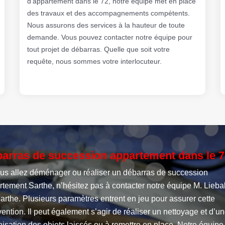
d’appartement dans le 72, notre équipe met en place
des travaux et des accompagnements compétents.
Nous assurons des services à la hauteur de toute
demande. Vous pouvez contacter notre équipe pour
tout projet de débarras. Quelle que soit votre
requête, nous sommes votre interlocuteur.
arras de succession appartement dans le 7
ous allez déménager ou réaliser un débarras de succession
tement Sarthe, n’hésitez pas à contacter notre équipe M. Lieba
arthe. Plusieurs paramètres entrent en jeu pour assurer cette
vention. Il peut également s’agir de réaliser un nettoyage et d’u
isation des objets laissés ou à remettre en place. Notre équipe