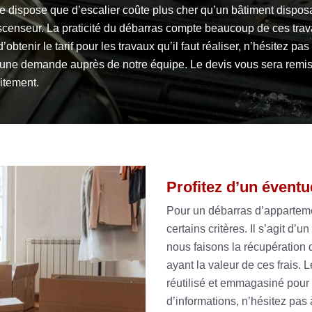
e dispose que d’escalier coûte plus cher qu’un bâtiment dispos
scenseur. La praticité du débarras compte beaucoup de ces trav
d’obtenir le tarif pour les travaux qu’il faut réaliser, n’hésitez pas
e une demande auprès de notre équipe. Le devis vous sera remi
itement.
Profitez d’un éventu
Pour un débarras d’appartement
certains critères. Il s’agit d’
nous faisons la récupération
ayant la valeur de ces frais
réutilisé et emmagasiné pour
d’informations, n’hésitez pas