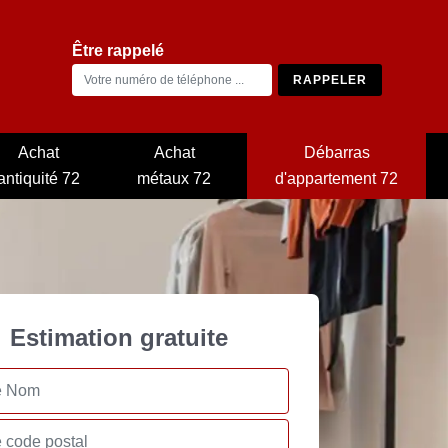
Être rappelé
Achat
Achat
Débarras
antiquité 72
métaux 72
d'appartement 72
Estimation gratuite