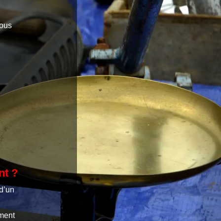
vous
nt ?
 d’un
ement