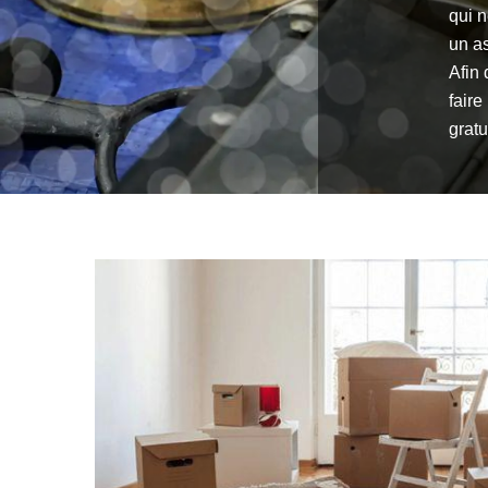
qui n
un a
Afin 
fair
gratu