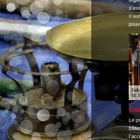
s’ass
n’aur
pouve
Com
Le p
bâtim
l’acc