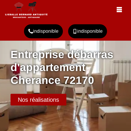
indisponible
indisponible
Entreprise débarras
d'appartement
Cherance 72170
Nos réalisations