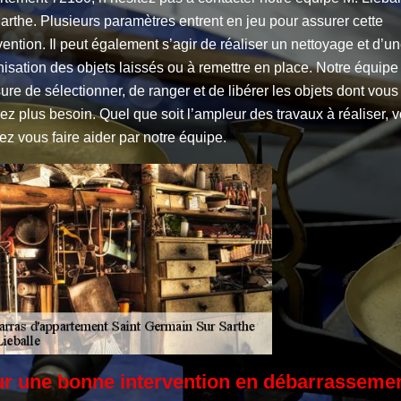
arthe. Plusieurs paramètres entrent en jeu pour assurer cette
vention. Il peut également s’agir de réaliser un nettoyage et d’u
isation des objets laissés ou à remettre en place. Notre équipe
ure de sélectionner, de ranger et de libérer les objets dont vous
ez plus besoin. Quel que soit l’ampleur des travaux à réaliser, 
z vous faire aider par notre équipe.
r une bonne intervention en débarrasseme