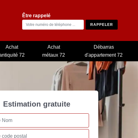
Être rappelé
Achat
Achat
Débarras
antiquité 72
métaux 72
d'appartement 72
Estimation gratuite