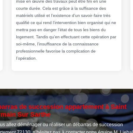
mise en œuvre des travaux peut être fini en une
courte durée. Cela est grâce à la suffisance des
matériels utilisé et l’existence d’un savoir-faire très
qualifié ce qui rend l’intervention bien organisé qui ne
mettra pas en danger l’état de tous les biens du
logement. Tandis qu’en effectuant cette opération par
soi-même, l’insuffisance de la connaissance
professionnelle favorise la complication de
l’opération.
arras de succession appartement à Saint
main Sur Sarthe
ous allez déménager ou réaliser un débarras de succession
rtement 72130, n’hésitez pas à contacter notre équipe M. Liebal