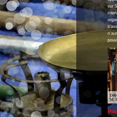
sur S
inter
organ
s’ass
n’aur
pouve
Pou