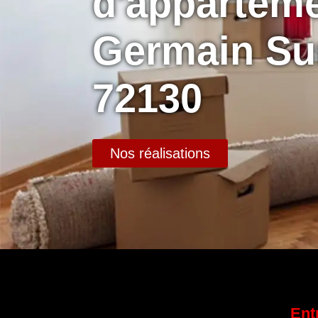
d'apparteme
Germain Su
72130
Nos réalisations
Ent