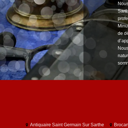
Nous
Sart
profe
Minut
de dé
d’app
Nous 
natu
somm
Antiquaire Saint Germain Sur Sarthe
Brocan