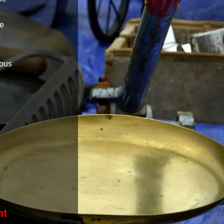
ne
vous
nt