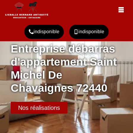
indisponible
indisponible
Entreprise débarras
d'appartement Saint
Michel De
Chavaignes 72440
Nos réalisations