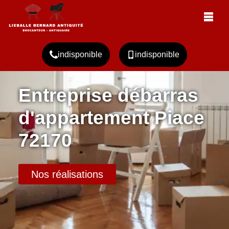
indisponible
indisponible
Entreprise débarras
d'appartement Piace
72170
Nos réalisations