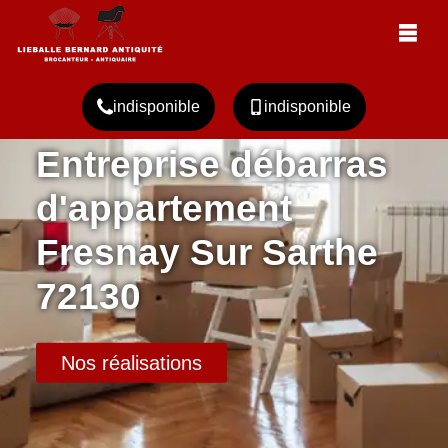
indisponible
indisponible
Entreprise débarras
d'appartement
Fresnay Sur Sarthe
72130
Nos réalisations