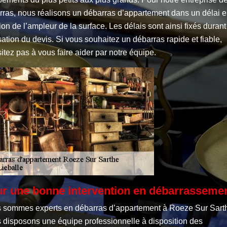
rras, nous réalisons un débarras d’appartement dans un délai 
ion de l’ampleur de la surface. Les délais sont ainsi fixés durant
sation du devis. Si vous souhaitez un débarras rapide et fiable,
itez pas à vous faire aider par notre équipe.
r une bonne intervention en débarrasseme
 sommes experts en débarras d’appartement à Roeze Sur Sart
 disposons une équipe professionnelle à disposition des