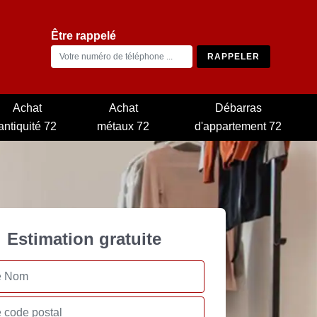
Être rappelé
Achat
Achat
Débarras
antiquité 72
métaux 72
d'appartement 72
Estimation gratuite