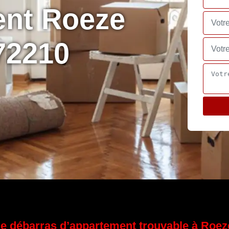
ent Roeze
72210
de débarras d’appartement trouvable à Roez