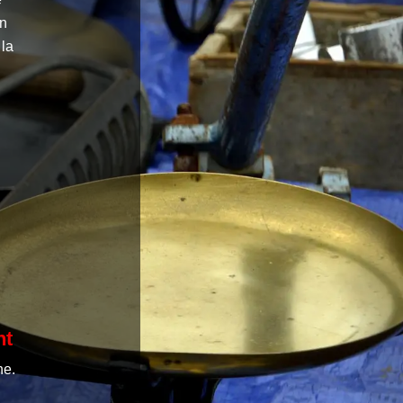
en
 la
nt
he.