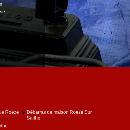
n.
ose
que Roeze
Débarras de maison Roeze Sur
Sarthe
rthe