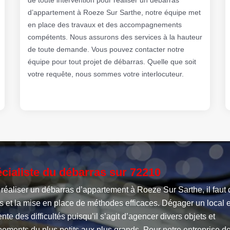
d’appartement à Roeze Sur Sarthe, notre équipe met
en place des travaux et des accompagnements
compétents. Nous assurons des services à la hauteur
de toute demande. Vous pouvez contacter notre
équipe pour tout projet de débarras. Quelle que soit
votre requête, nous sommes votre interlocuteur.
cialiste du débarras sur 72210
réaliser un débarras d’appartement à Roeze Sur Sarthe, il faut 
s et la mise en place de méthodes efficaces. Dégager un local e
nte des difficultés puisqu’il s’agit d’agencer divers objets et
ements du plus petits aux plus grands. Pour notre entreprise d