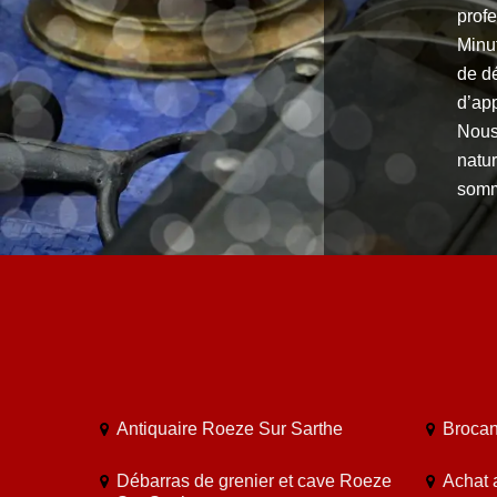
profe
Minut
de dé
d’app
Nous 
natu
somm
Antiquaire Roeze Sur Sarthe
Brocan
Débarras de grenier et cave Roeze
Achat 