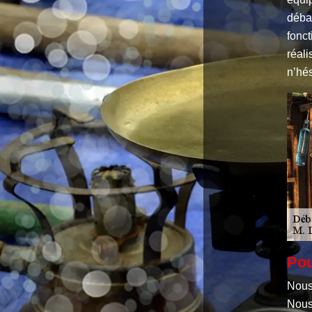
déba
fonct
réali
n’hés
Pou
Nous
Nous