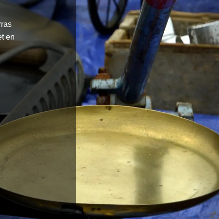
rras
et en