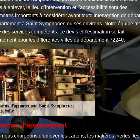
s à enlever, le lieu d’intervention et l’accessibilité sont des
ètres importants à considérer avant toute intervention de déba
partement à Saint Symphorien ou ses environs. Notre équipe m
 des services compétents. Le devis et l’estimation se fait
itement pour les différentes villes du département 72240.
arras d’appartement
nous chargeons d’enlever les cartons, les matières inertes, les