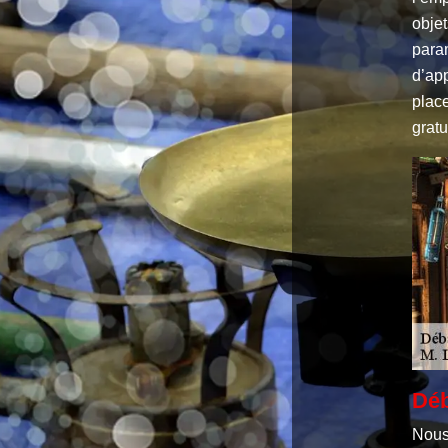
objet
param
d’ap
place
gratu
Déb
Nous 