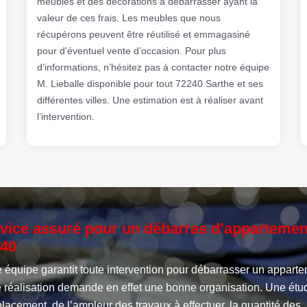
meubles et des décorations à débarrasser ayant la
valeur de ces frais. Les meubles que nous
récupérons peuvent être réutilisé et emmagasiné
pour d’éventuel vente d’occasion. Pour plus
d’informations, n’hésitez pas à contacter notre équipe
M. Lieballe disponible pour tout 72240 Sarthe et ses
différentes villes. Une estimation est à réaliser avant
l’intervention.
vice assuré pour un débarras d’appartemen
40
 équipe garantit toute intervention pour débarrasser un apparte
e réalisation demande en effet une bonne organisation. Une étu
lacement, de l’ampleur des travaux à effectuer, la quantité des