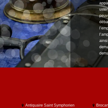
appar
usten
peuv
déba
l’em
l’amp
ains
dema
dema
Antiquaire Saint Symphorien
Brocan