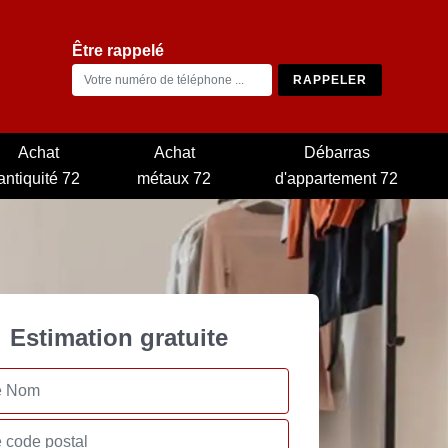
Être rappelé
Achat
Achat
Débarras
antiquité 72
métaux 72
d'appartement 72
Estimation gratuite