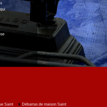
es
 qui
e
ose
ue Saint
Débarras de maison Saint