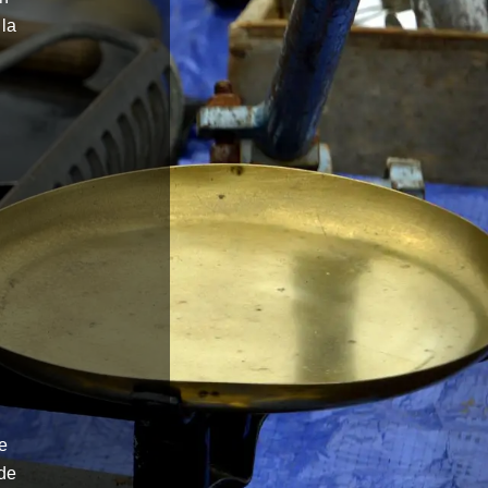
 la
le
 de