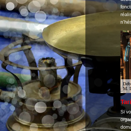
fonct
réali
n’hés
Tar
Si v
organ
domai