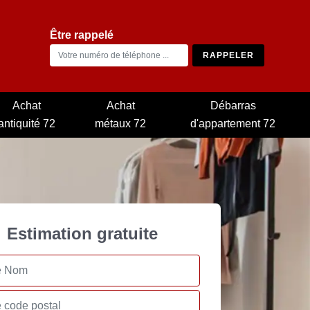
Être rappelé
Achat
Achat
Débarras
antiquité 72
métaux 72
d'appartement 72
Estimation gratuite