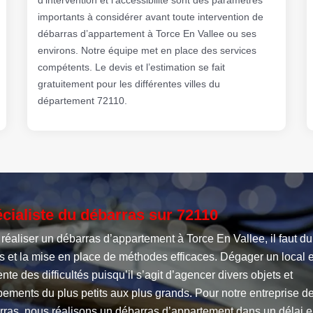
importants à considérer avant toute intervention de
débarras d’appartement à Torce En Vallee ou ses
environs. Notre équipe met en place des services
compétents. Le devis et l’estimation se fait
gratuitement pour les différentes villes du
département 72110.
cialiste du débarras sur 72110
réaliser un débarras d’appartement à Torce En Vallee, il faut du
s et la mise en place de méthodes efficaces. Dégager un local e
nte des difficultés puisqu’il s’agit d’agencer divers objets et
ements du plus petits aux plus grands. Pour notre entreprise d
rras, nous réalisons un débarras d’appartement dans un délai 