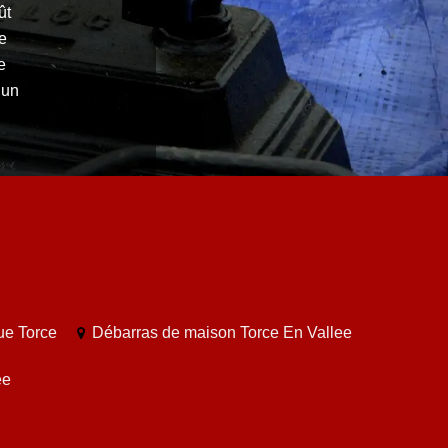
ût
de
e
’un
ue Torce
Débarras de maison Torce En Vallee
ee