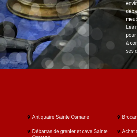
envir
débar
meubl
Les 
pour 
à con
ses d
Antiquaire Sainte Osmane
Brocan
Débarras de grenier et cave Sainte
Achat 