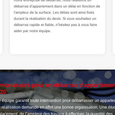
débarras d’appartement dans un délai en fonction de
l’ampleur de la surface. Les délais sont ainsi fixés
durant la réalisation du devis. Si vous souhaitez un
débarras rapide et fiable, n’hésitez pas à vous faire
aider par notre équipe.
vice assuré pour un débarras d’appartemen
20
 équipe garantit toute intervention pour débarrasser un apparte
e réalisation demande en effet une bonne organisation. Une étu
lacement, de l’ampleur des travaux à effectuer, la quantité des