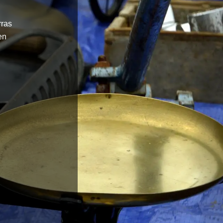
rras
en