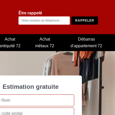
Être rappelé
Achat
Achat
Débarras
antiquité 72
métaux 72
d'appartement 72
Estimation gratuite