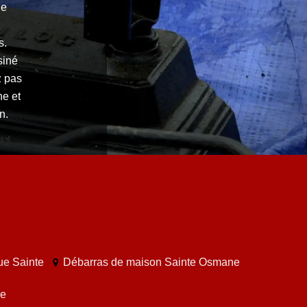
de
s.
siné
z pas
he et
n.
ue Sainte
Débarras de maison Sainte Osmane
ne