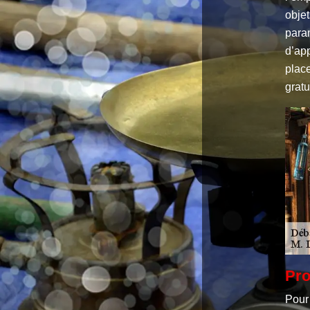
objet
param
d’ap
place
gratu
Pro
Pour