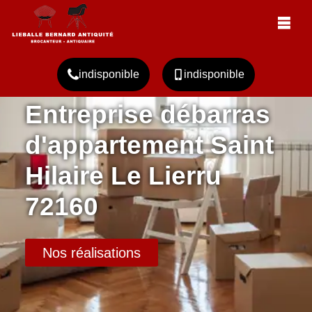
indisponible
indisponible
Entreprise débarras
d'appartement Saint
Hilaire Le Lierru
72160
Nos réalisations