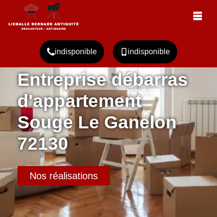
indisponible
indisponible
Entreprise débarras
d'appartement
Souge Le Ganelon
72130
Nos réalisations