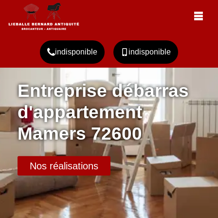
indisponible
indisponible
Entreprise débarras
d'appartement
Mamers 72600
Nos réalisations