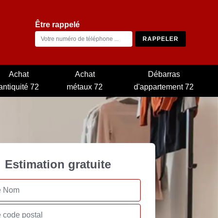
Être rappelé
Achat
Achat
Débarras
antiquité 72
métaux 72
d'appartement 72
Estimation gratuite