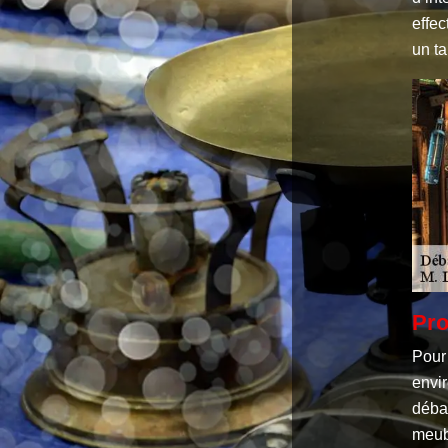
effec
un ta
Pro
Pour
envir
débar
meubl