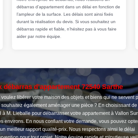
débarras d’appartement dans un délai en fonction de
l’ampleur de la surface. Les délais sont ainsi fixés
durant la réalisation du devis. Si vous souhaitez un
débarras rapide et fiable, n’hésitez pas à vous faire
aider par notre équipe.
x débarras d’appartement 72540 Sarthe
voulez libérer votre maison des objets et biens qui ne servent p
 souhaitez également aménager une pièce ? En choisissant de 
l à M. Lieballe pour débarrasser votre appartement à Vallon Su
es environs. En nous confiant votre demande, vous pouvez opte
un meilleur rapport qualité-prix. Nous respectons ainsi le délai
ervention pour tout projet. Notre équipe rapide et minutieuse veil