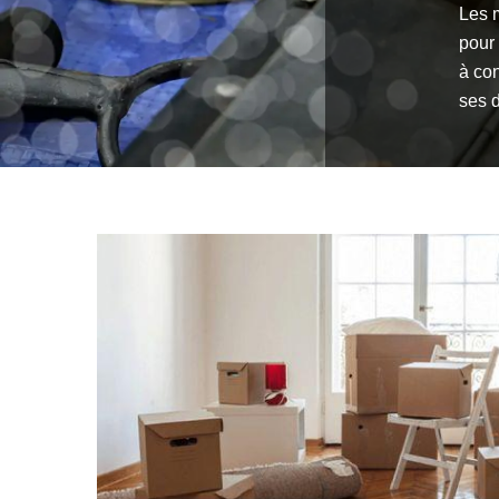
Les 
pour 
à con
ses d