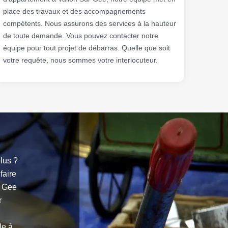
place des travaux et des accompagnements
compétents. Nous assurons des services à la hauteur
de toute demande. Vous pouvez contacter notre
équipe pour tout projet de débarras. Quelle que soit
votre requête, nous sommes votre interlocuteur.
lus ?
faire
r Gee
r
le à