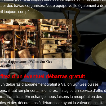
tuer des travaux organisés. Notre équipe veille également à défi
rif toujours compétitif.
fitez d’un éventuel débarras gratuit
 un débarras d’appartement gratuit à Vallon Sur Gee ou ses
ons, il faut remplir certains critères. Il s’agit d’un service d’offre 
ras sans frais. En échange, nous faisons la récupération des
es et des décorations à débarrasser ayant la valeur de ces frai