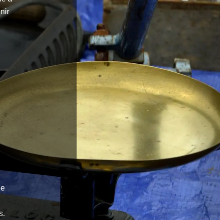
nir
de
s.