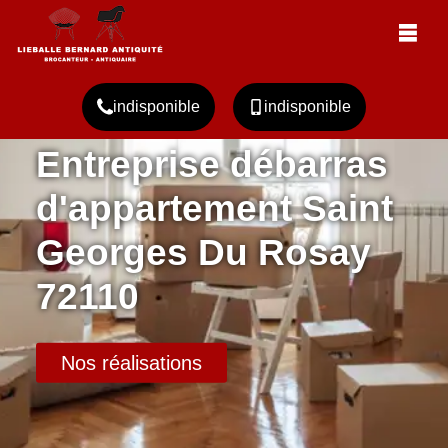
indisponible
indisponible
Entreprise débarras
d'appartement Saint
Georges Du Rosay
72110
Nos réalisations