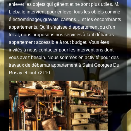
enlever les objets qui gênent et ne sont plus utiles. M.
Lieballe intervient pour enlever tous les objets comme
électroménager, gravats, cartons… et les encombrants
appartements. Qu’il s’agisse d’appartement ou d’un
local, nous proposons nos services à tarif débarras
appartement accessible à tout budget. Vous êtes
invités à nous contacter pour les interventions dont
vous avez besoin. Nous sommes en activité pour des
travaux de débarras appartement à Saint Georges Du
Rosay et tout 72110.