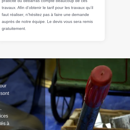
praticité du débarras compte beaucoup de ces
travaux. Afin d’obtenir le tarif pour les travaux qu’il
faut réaliser, n’hésitez pas à faire une demande
auprès de notre équipe. Le devis vous sera remis
gratuitement.
pour
 sont
.
ices
tés à