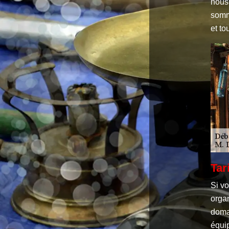
nous
somm
et to
Tar
Si v
organ
domai
équi