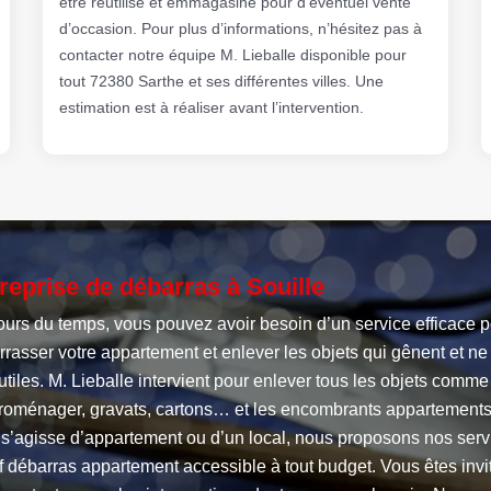
être réutilisé et emmagasiné pour d’éventuel vente
d’occasion. Pour plus d’informations, n’hésitez pas à
contacter notre équipe M. Lieballe disponible pour
tout 72380 Sarthe et ses différentes villes. Une
estimation est à réaliser avant l’intervention.
reprise de débarras à Souille
ours du temps, vous pouvez avoir besoin d’un service efficace 
rasser votre appartement et enlever les objets qui gênent et ne
utiles. M. Lieballe intervient pour enlever tous les objets comme
troménager, gravats, cartons… et les encombrants appartements
l s’agisse d’appartement ou d’un local, nous proposons nos serv
if débarras appartement accessible à tout budget. Vous êtes invi