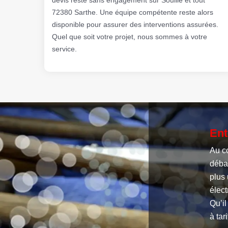
72380 Sarthe. Une équipe compétente reste alors
disponible pour assurer des interventions assurées.
Quel que soit votre projet, nous sommes à votre
service.
Ent
Au c
débar
plus 
élec
Qu’i
à tar