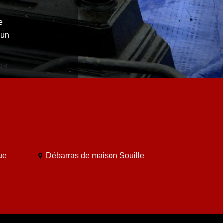
e
’un
ue
Débarras de maison Souille