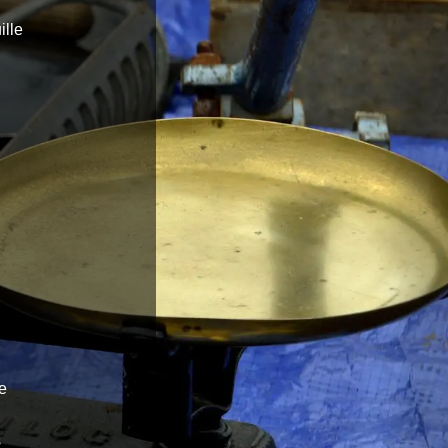
ille
le
s