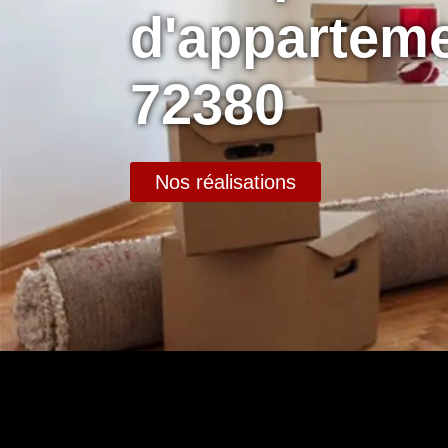
d'apparteme
72380
Nos réalisations