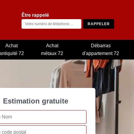
Être rappelé
Achat
Achat
Débarras
antiquité 72
métaux 72
d'appartement 72
Estimation gratuite