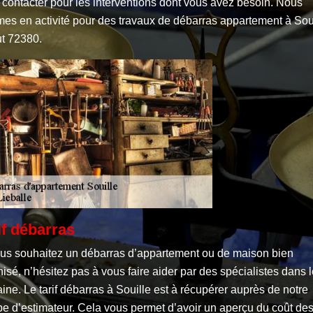
 contacter pour les interventions dont vous avez besoin. Nous
es en activité pour des travaux de débarras appartement à Sou
ut 72380.
if débarras
ous souhaitez un débarras d’appartement ou de maison bien
isé, n’hésitez pas à vous faire aider par des spécialistes dans 
ne. Le tarif débarras à Souille est à récupérer auprès de notre
pe d’estimateur. Cela vous permet d’avoir un aperçu du coût de