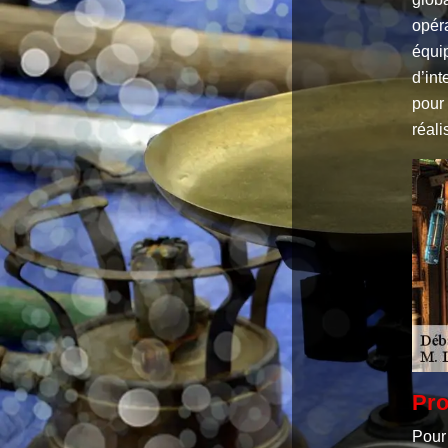
opér
équip
d’int
pour 
réal
Pro
Pour 