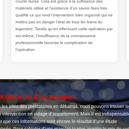
courte durée. Cela est grâce à la suffisance des
matériels utilisé et l’existence d’un savoir-faire très
qualifié ce qui rend l’intervention bien organisé qui ne
mettra pas en danger l’état de tous les biens du
logement. Tandis qu’en effectuant cette opération par
soi-même, l’insuffisance de la connaissance
professionnelle favorise la complication de
l’opération.
t débarras d’appartement
les sites des prestataires en débarras, nous pouvons trouver le
 intervention en vidage d’appartement. Mais il est indispensabl
r que ces informations sont encore le résultat d’une étude
lisée. Pour calculer d’une manière la plus ajustée le prix de cet