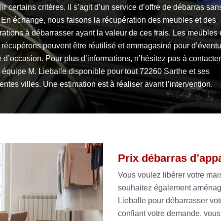
ir certains critères. Il s’agit d’un service d’offre de débarras san
. En échange, nous faisons la récupération des meubles et des
ations à débarrasser ayant la valeur de ces frais. Les meubles
 récupérons peuvent être réutilisé et emmagasiné pour d’éventu
 d’occasion. Pour plus d’informations, n’hésitez pas à contacter
 équipe M. Lieballe disponible pour tout 72260 Sarthe et ses
rentes villes. Une estimation est à réaliser avant l’intervention.
Prix débarras d’app
Vous voulez libérer votre mai
souhaitez également aménager
Lieballe pour débarrasser vo
confiant votre demande, vous 