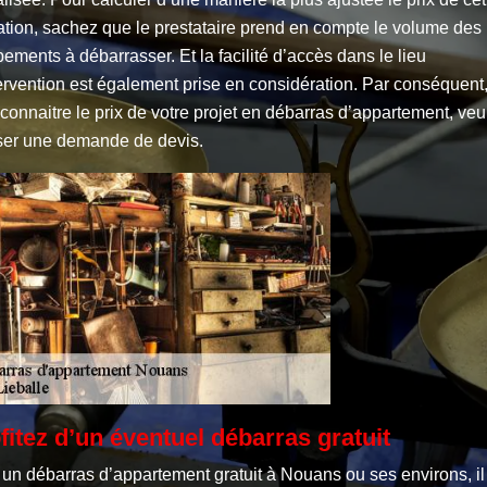
ation, sachez que le prestataire prend en compte le volume des
ements à débarrasser. Et la facilité d’accès dans le lieu
ervention est également prise en considération. Par conséquent
connaitre le prix de votre projet en débarras d’appartement, veu
iser une demande de devis.
fitez d’un éventuel débarras gratuit
un débarras d’appartement gratuit à Nouans ou ses environs, il 