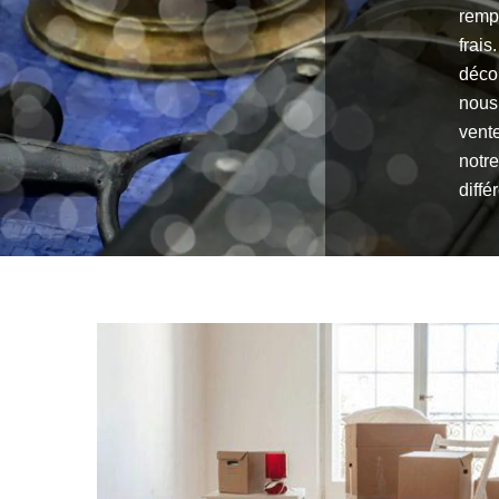
rempl
frais
décor
nous
vente
notre
diffé