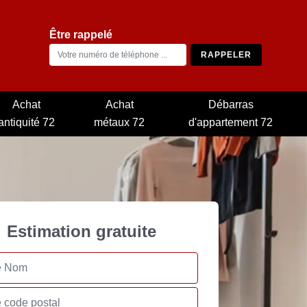
Être rappelé
Achat
Achat
Débarras
antiquité 72
métaux 72
d'appartement 72
Estimation gratuite