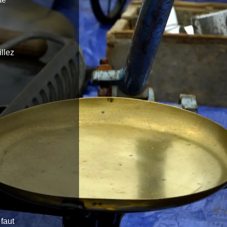
,
illez
faut