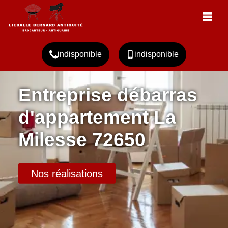
indisponible
indisponible
Entreprise débarras
d'appartement La
Milesse 72650
Nos réalisations