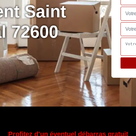
nt Saint
l 72600
Profitez d’un éventuel débarras gratuit