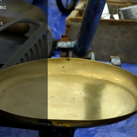
tez
us