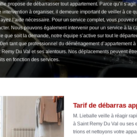
lle propose de débarrasser tout appartement. Parce qu’il s’agit
 intervention à organiser, il demeure important de veiller à ce q
 ayez l’aide nécessaire. Pour un service complet, vous pouvez 
cter. Nous pouvons également intervenir pour un service à la ca
e que soit la demande, notre équipe s’active sur tout le départ
0en tant que professionnel du déménagement d’appartement à
t Remy Du Val et ses alentours. Nos déplacements peuvent être
its en fonction des services.
Tarif de débarras a
M. Lieballe veille à réagir r
à Saint Remy Du Val ou ses 
trions et nettoyons votre ap