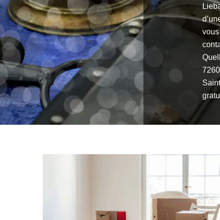
Lieba
d’une
vous
conta
Quell
7260
Sain
gratu