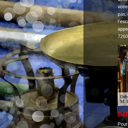
votre
pas,
l’esc
appe
7260
Déb
Pour