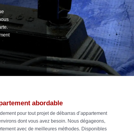
ue
nous
rte.
ement
ppartement abordable
apidement pour tout projet de débarras d’appartement
environs dont vous avez besoin. Nous dégageons,
partement avec de meilleures méthodes. Disponibles