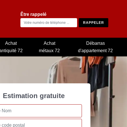
Être rappelé
Achat
Achat
Débarras
antiquité 72
métaux 72
d'appartement 72
Estimation gratuite