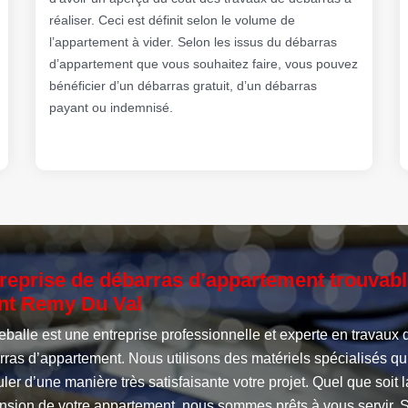
réaliser. Ceci est définit selon le volume de
l’appartement à vider. Selon les issus du débarras
d’appartement que vous souhaitez faire, vous pouvez
bénéficier d’un débarras gratuit, d’un débarras
payant ou indemnisé.
reprise de débarras d’appartement trouvabl
nt Remy Du Val
eballe est une entreprise professionnelle et experte en travaux 
ras d’appartement. Nous utilisons des matériels spécialisés qui 
ler d’une manière très satisfaisante votre projet. Quel que soit l
nsion de votre appartement, nous sommes prêts à vous servir. S