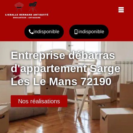
indisponible
indisponible
Entreprise débarras
d'appartement Sarge
Les Le Mans 72190
Nos réalisations