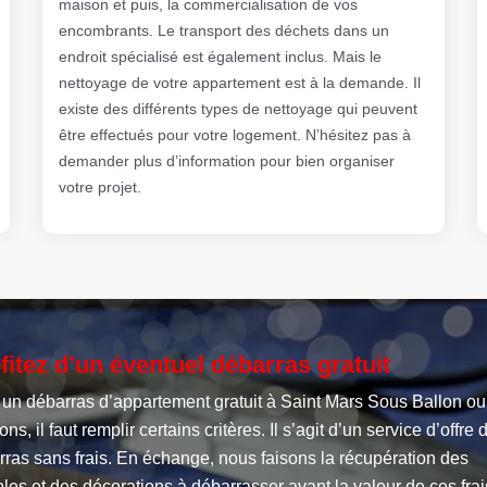
maison et puis, la commercialisation de vos
encombrants. Le transport des déchets dans un
endroit spécialisé est également inclus. Mais le
nettoyage de votre appartement est à la demande. Il
existe des différents types de nettoyage qui peuvent
être effectués pour votre logement. N’hésitez pas à
demander plus d’information pour bien organiser
votre projet.
fitez d’un éventuel débarras gratuit
 un débarras d’appartement gratuit à Saint Mars Sous Ballon ou
ons, il faut remplir certains critères. Il s’agit d’un service d’offre 
ras sans frais. En échange, nous faisons la récupération des
es et des décorations à débarrasser ayant la valeur de ces frai