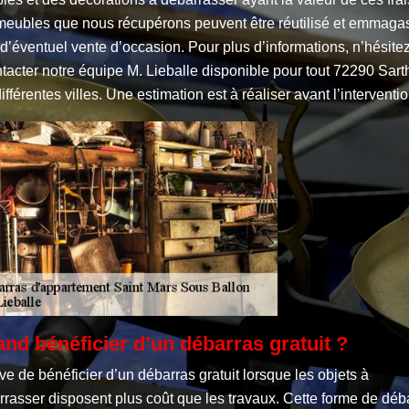
meubles que nous récupérons peuvent être réutilisé et emmaga
d’éventuel vente d’occasion. Pour plus d’informations, n’hésite
tacter notre équipe M. Lieballe disponible pour tout 72290 Sart
ifférentes villes. Une estimation est à réaliser avant l’interventio
nd bénéficier d’un débarras gratuit ?
rive de bénéficier d’un débarras gratuit lorsque les objets à
rasser disposent plus coût que les travaux. Cette forme de déb