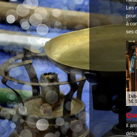
Les 
pour 
à con
ses d
Qua
Il ar
débar