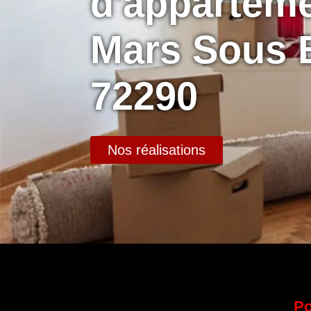
d'apparteme
Mars Sous 
72290
Nos réalisations
Po