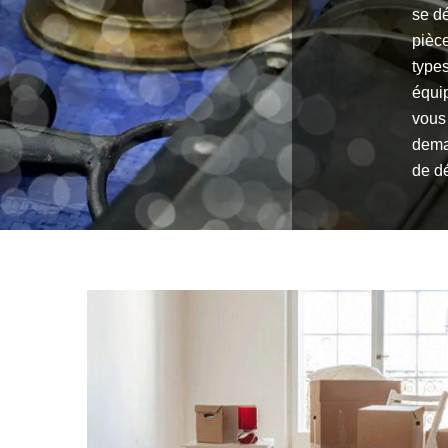
se dé
pièc
types
équi
vous
deman
de d