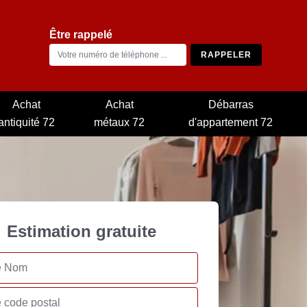
Être rappelé
Achat
Achat
Débarras
antiquité 72
métaux 72
d'appartement 72
Estimation gratuite