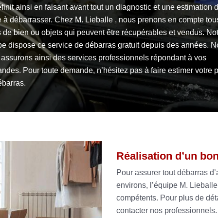
finit ainsi en faisant avant tout un diagnostic et une estimation 
e à débarrasser. Chez M. Lieballe , nous prenons en compte tou
 de bien ou objets qui peuvent être récupérables et vendus. No
pe dispose ce service de débarras gratuit depuis des années. 
 assurons ainsi des services professionnels répondant à vos
des. Pour toute demande, n’hésitez pas à faire estimer votre p
ébarras.
Réalisation d’un bo
Pour assurer tout débarras d
environs, l’équipe M. Lieball
compétents. Pour plus de déta
contacter nos professionnels