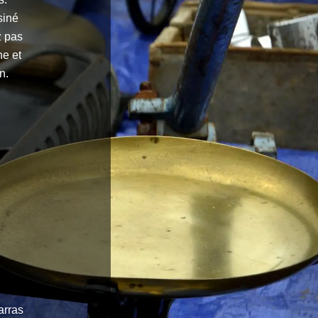
siné
z pas
he et
n.
arras