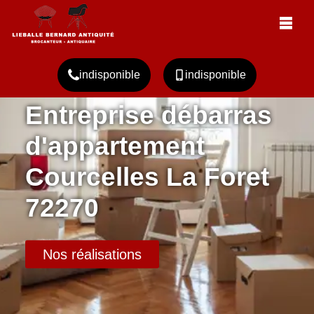
indisponible
indisponible
Entreprise débarras
d'appartement
Courcelles La Foret
72270
Nos réalisations