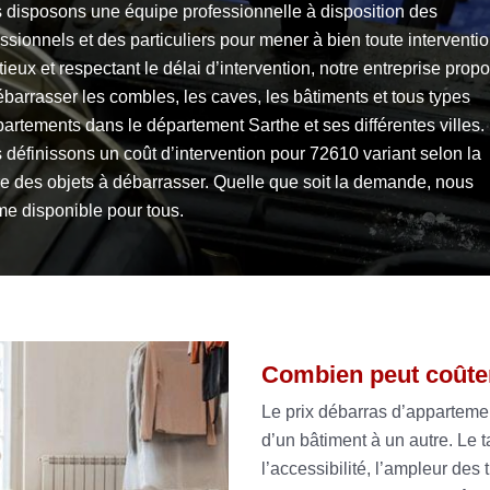
 disposons une équipe professionnelle à disposition des
ssionnels et des particuliers pour mener à bien toute interventio
ieux et respectant le délai d’intervention, notre entreprise prop
barrasser les combles, les caves, les bâtiments et tous types
artements dans le département Sarthe et ses différentes villes.
définissons un coût d’intervention pour 72610 variant selon la
re des objets à débarrasser. Quelle que soit la demande, nous
e disponible pour tous.
Combien peut coûte
Le prix débarras d’apparteme
d’un bâtiment à un autre. Le ta
l’accessibilité, l’ampleur des