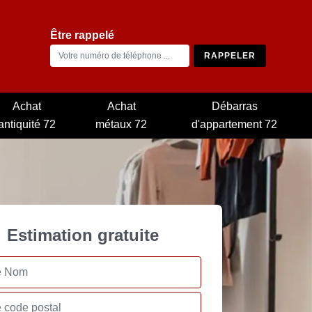
Être rappelé
Achat
Achat
Débarras
antiquité 72
métaux 72
d'appartement 72
Estimation gratuite