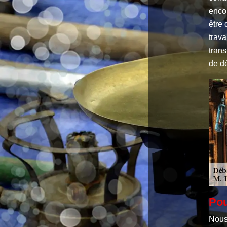
enco
être 
trava
trans
de dé
Pou
Nous