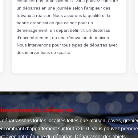
contacter nos professionnels. Vous pouvez conclure
un débarras en une journée selon l’ampleur des
travaux à réaliser. Nous assurons la qualité et la
bonne organisation que ce soit pour un
déménagement, un départ définitif, un débarras
d’encombrement, ou une rénovation de maison.
Nous intervenons pour tous types de débarras avec
des interventions de qualité.
fessionnel du débarras
débarrassons toutes localités telles que maison, caves, grenier
encombrant d’appartement sur tout 72610. Vous pouvez prendre
act avec notre équipe du débarras. Débarrasser des objets