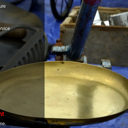
ure
ervice
nt
ne.