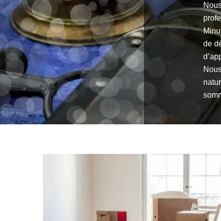
Nous
profe
Minut
de dé
d’app
Nous 
natu
somm