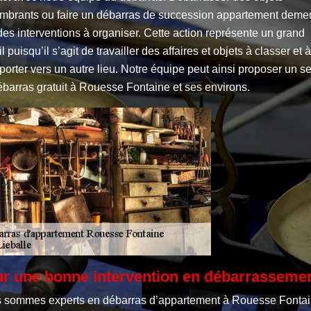
mbrants ou faire un débarras de succession appartement deme
des interventions à organiser. Cette action représente un grand
il puisqu’il s’agit de travailler des affaires et objets à classer et à
porter vers un autre lieu. Notre équipe peut ainsi proposer un s
barras gratuit à Rouesse Fontaine et ses environs.
r une bonne intervention en débarrasseme
 sommes experts en débarras d’appartement à Rouesse Fontai