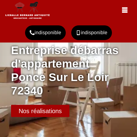
indisponible
indisponible
Entreprise débarras
d'appartement
Ponce Sur Le Loir
72340
Nos réalisations