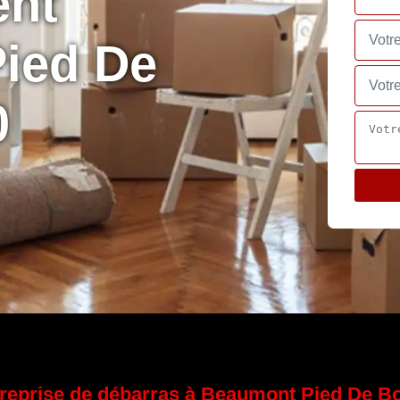
ent
ied De
0
reprise de débarras à Beaumont Pied De B