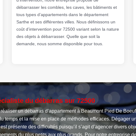
débarrasser les combles, les caves, les bâtiments et
tous types d’appartements dans le département
Sarthe et ses différentes villes. Nous définissons un
coût d’intervention pour 72500 variant selon la nature
des objets à débarrasser. Quelle que soit la
demande, nous somme disponible pour tous.
cialiste du débarras sur 72500
 réaliser un débarras d’appartement à Beaumont Pied De Boeuf,
 du temps et la mise en place de méthodes efficaces. Dégager u
 est présente des difficultés puisqu’il s’agit d’agencer divers obj
ements du plus petits aux plus grands. Pour notre entreprise d