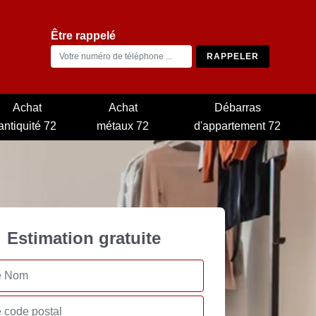
Être rappelé
Achat
Achat
Débarras
antiquité 72
métaux 72
d'appartement 72
Estimation gratuite