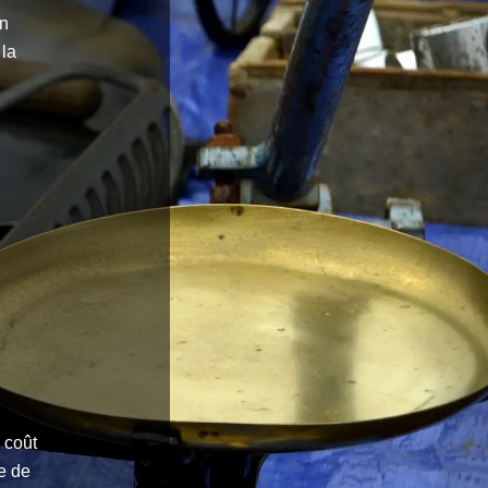
en
 la
 coût
e de