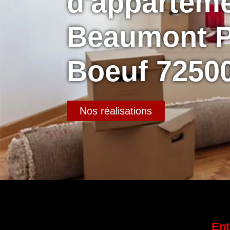
d'appartem
Beaumont P
Boeuf 7250
Nos réalisations
Ent