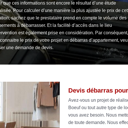
r que ces informations sont encore le résultat d’une étude
lisée. Pour calculer d’une manière la plus ajustée le prix de cet
ation, sachez que le prestataire prend en compte le volume des
ements à débarrasser. Et la facilité d’accès dans le lieu
ervention est également prise en considération. Par conséquent
connaitre le prix de votre projet en débarras d’appartement, veu
iser une demande de devis.
Devis débarras pour
Avez-vous un projet de réali
Boeuf ou tout autre type de lo
vous avez besoin. Nous metto
de toute demande. Nous effec