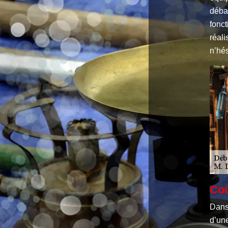
déba
fonct
réali
n’hés
Coû
Dans 
d’une