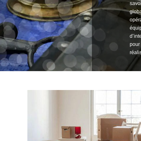
savoi
globa
opér
équip
d’int
pour 
réal