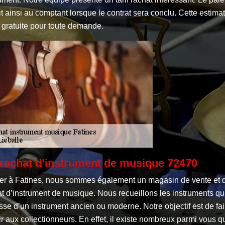
it ainsi au comptant lorsque le contrat sera conclu. Cette estima
 gratuite pour toute demande.
rachat d’instrument de musique 72470
ier à Fatines, nous sommes également un magasin de vente et 
t d’instrument de musique. Nous recueillons les instruments qu’
sse d’un instrument ancien ou moderne. Notre objectif est de fai
ir aux collectionneurs. En effet, il existe nombreux parmi vous q