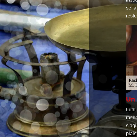
se fa
reste
Un 
Luth
racha
s’agi
plais