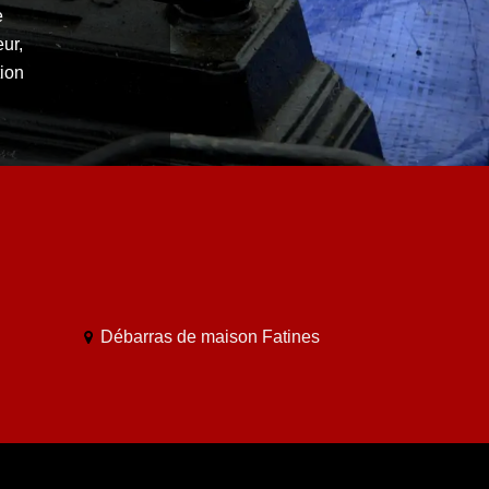
e
eur,
tion
Débarras de maison Fatines