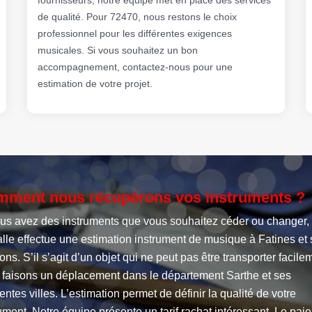
de qualité. Pour 72470, nous restons le choix
professionnel pour les différentes exigences
musicales. Si vous souhaitez un bon
accompagnement, contactez-nous pour une
estimation de votre projet.
ment nous récupérons vos instruments ?
ous avez des instruments que vous souhaitez céder ou changer,
lle effectue une estimation instrument de musique à Fatines et
ons. S’il s’agit d’un objet qui ne peut pas être transporter facile
 faisons un déplacement dans le département Sarthe et ses
rentes villes. L’estimation permet de définir la qualité de votre
ument. Notre équipe présente un tarif rachat intéressant. Le pai