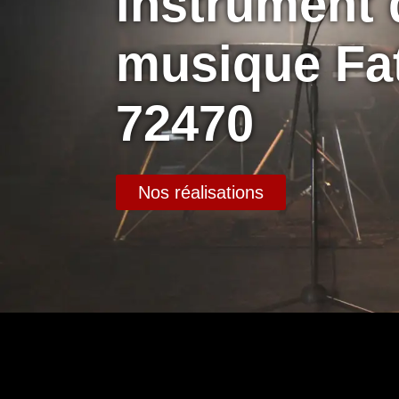
instrument 
musique Fa
72470
Nos réalisations