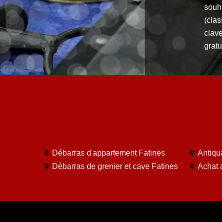
souha
(clas
clave
gratu
Débarras d'appartement Fatines
Antiqu
Débarras de grenier et cave Fatines
Achat 