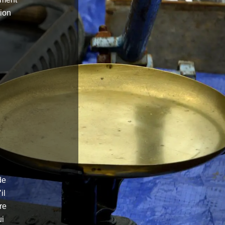
tion
de
il
re
ui