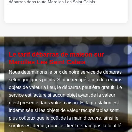
débarras dans toute Marolles Les Saint Calais.
Le tarif débarras de maison sur
Marolles Les Saint Calais
Nous déterminons le prix de notre service de débarras
selon quelques points. Si une récupération de certains
objets de valeur a lieu, le débarras peut être gratuit. Le
service est facturé si aucun objet ayant de la valeur
n’est présente dans votre maison. Et la prestation est
indemnisée si les objets de valeur récupérables sont
plus coûteux que le coût de la main d’œuvre, ainsi le
surplus est déduit, donc le client ne paie pas la totalité