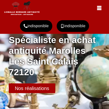
indisponible
indisponible
Spécialiste en achat
antiquité Marolles
Les Saint Calais
72120
Nos réalisations