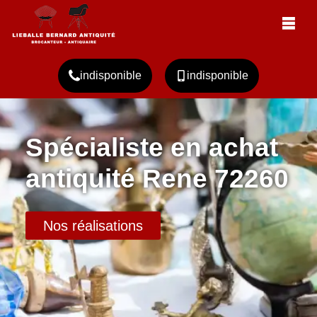
indisponible
indisponible
Spécialiste en achat
antiquité Rene 72260
Nos réalisations