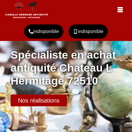
indisponible
indisponible
Spécialiste en achat
antiquité Chateau L
Hermitage 72510
Nos réalisations