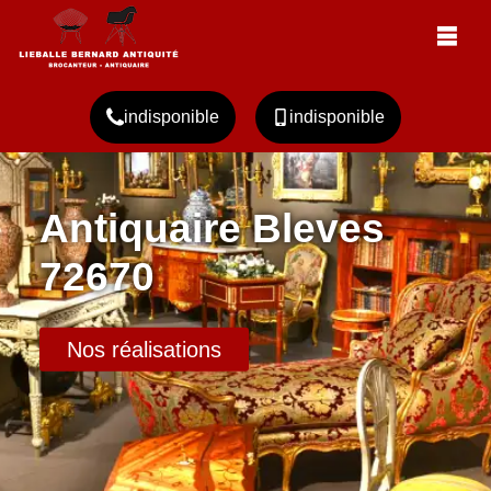
indisponible
indisponible
Antiquaire Bleves
72670
Nos réalisations