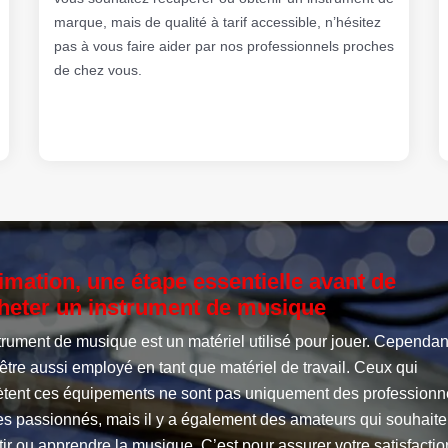
marque, mais de qualité à tarif accessible, n’hésitez
pas à vous faire aider par nos professionnels proches
de chez vous.
imation, une étape essentielle avant de
heter un instrument de musique
trument de musique est un matériel utilisé pour jouer. Cependant
être aussi employé en tant que matériel de travail. Ceux qui
ètent ces équipements ne sont pas uniquement des professionn
es passionnés, mais il y a également des amateurs qui souhaite
tir ou apprendre la musique. C’est pour assurer votre satisfactio