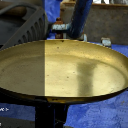
oir-
s