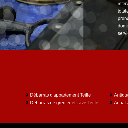
inte
total
preno
domm
servi
Débarras d'appartement Teille
Antiqua
Débarras de grenier et cave Teille
Achat a