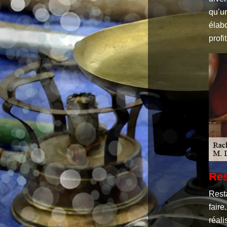
qu’un
élabo
prof
Res
Rest
fair
réali