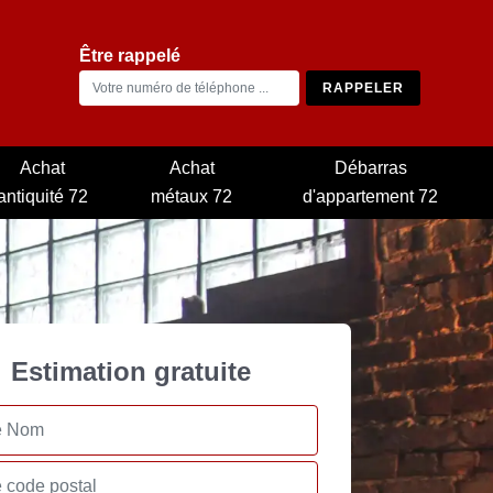
Être rappelé
Achat
Achat
Débarras
antiquité 72
métaux 72
d'appartement 72
Estimation gratuite