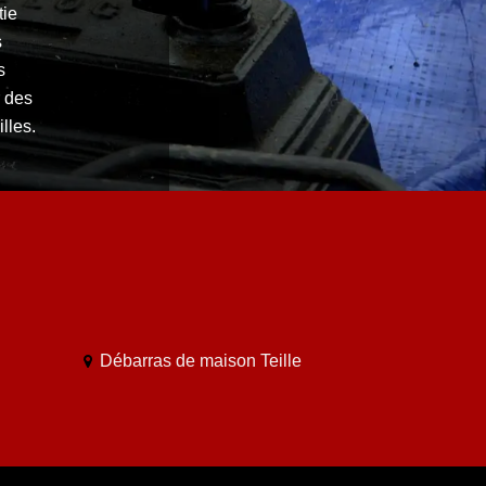
tie
s
s
 des
lles.
Débarras de maison Teille