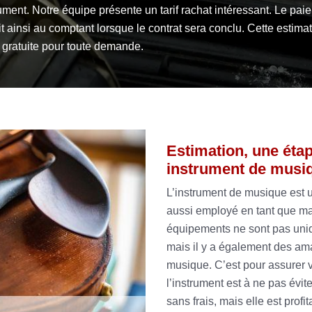
ument. Notre équipe présente un tarif rachat intéressant. Le pai
it ainsi au comptant lorsque le contrat sera conclu. Cette estima
 gratuite pour toute demande.
Estimation, une étap
instrument de musi
L’instrument de musique est un
aussi employé en tant que mat
équipements ne sont pas uni
mais il y a également des ama
musique. C’est pour assurer vo
l’instrument est à ne pas évit
sans frais, mais elle est pro