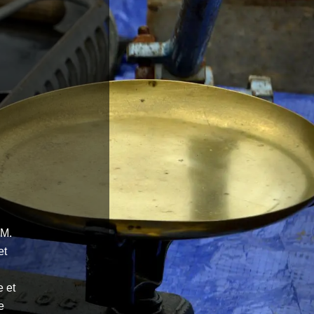
 M.
et
 et
e