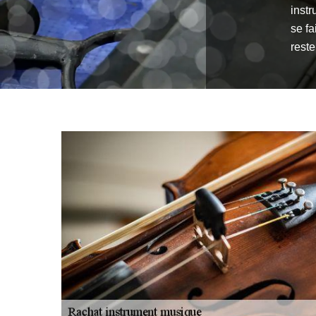
instr
se fa
reste