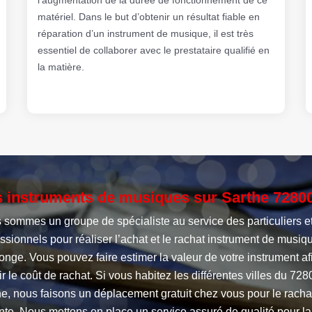
matériel. Dans le but d’obtenir un résultat fiable en
réparation d’un instrument de musique, il est très
essentiel de collaborer avec le prestataire qualifié en
la matière.
 instruments de musiques sur Sarthe 7280
 sommes un groupe de spécialiste au service des particuliers e
ssionnels pour réaliser l’achat et le rachat instrument de musiq
nge. Vous pouvez faire estimer la valeur de votre instrument af
ir le coût de rachat. Si vous habitez les différentes villes du 728
e, nous faisons un déplacement gratuit chez vous pour le racha
nte. Nous mettons en place un service assuré de qualité pour la