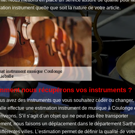
ation instrument quelle que soit la nature de votre article.
ment nous récupérons vos instruments ?
ous avez des instruments que vous souhaitez céder ou changer,
alle effectue une estimation instrument de musique à Coulonge 
nvirons. S’il s’agit d’un objet qui ne peut pas être transporter
lement, nous faisons un déplacement dans le département Sarthe
ifférentes villes. L’estimation permet de définir la qualité de votr