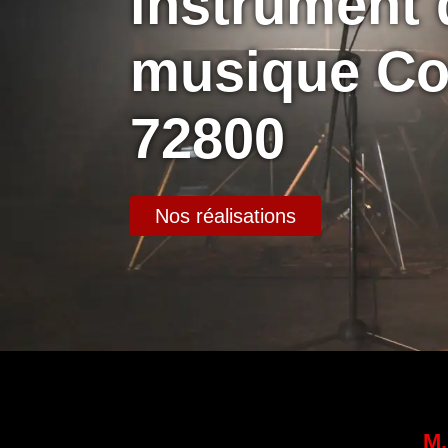
instrument 
musique Co
72800
Nos réalisations
M.