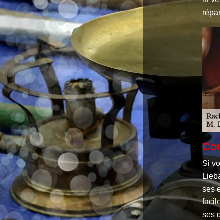
répar
Com
Si v
Lieb
ses e
faci
ses d