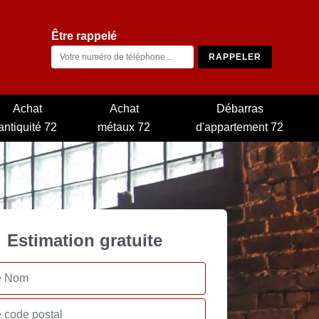
Être rappelé
Achat
Achat
Débarras
antiquité 72
métaux 72
d'appartement 72
Estimation gratuite