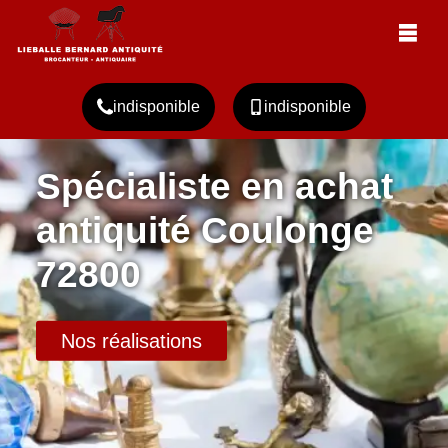
indisponible
indisponible
Spécialiste en achat
antiquité Coulonge
72800
Nos réalisations