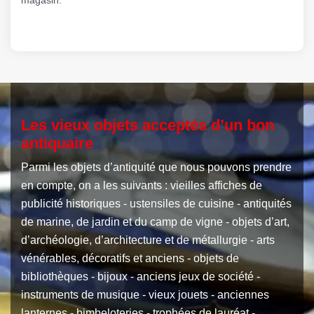
Les vieux objets acceptés d’un bon
antiquaire
Parmi les objets d’antiquité que nous pouvons prendre
en compte, on a les suivants : vieilles affiches de
publicité historiques - ustensiles de cuisine - antiquités
de marine, de jardin et du camp de vigne - objets d’art,
d’archéologie, d’architecture et de métallurgie - arts
vénérables, décoratifs et anciens - objets de
bibliothèques - bijoux - anciens jeux de société -
instruments de musique - vieux jouets - anciennes
lanternes - bimbeloteries - trophées de lauréat -