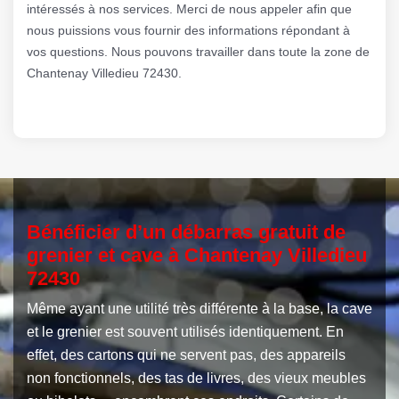
intéressés à nos services. Merci de nous appeler afin que
nous puissions vous fournir des informations répondant à
vos questions. Nous pouvons travailler dans toute la zone de
Chantenay Villedieu 72430.
Bénéficier d’un débarras gratuit de
grenier et cave à Chantenay Villedieu
72430
Même ayant une utilité très différente à la base, la cave
et le grenier est souvent utilisés identiquement. En
effet, des cartons qui ne servent pas, des appareils
non fonctionnels, des tas de livres, des vieux meubles