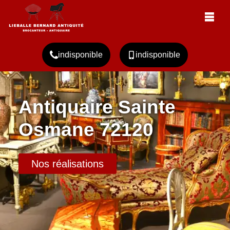
indisponible
indisponible
Antiquaire Sainte
Osmane 72120
Nos réalisations