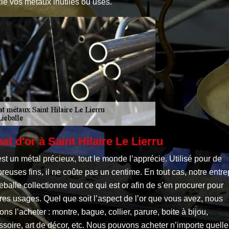
le vos métaux inutiles ou usés.
at d'or à Saint Hilaire Le Lierru
est un métal précieux, tout le monde l’apprécie. Utilisé pour de
euses fins, il ne coûte pas un centime. En tout cas, notre entre
eballe collectionne tout ce qui est or afin de s’en procurer pour
res usages. Quel que soit l’aspect de l’or que vous avez, nous
ns l’acheter : montre, bague, collier, parure, boite à bijou,
soire, art de décor, etc. Nous pouvons acheter n’importe quelle