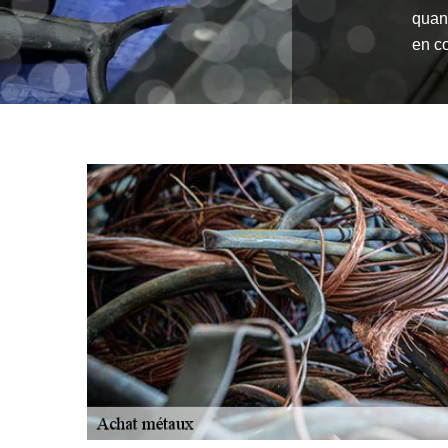
quan
en c