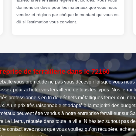
donnons un devis pour les matériaux que vous nous
vendez et réglons par chèque le montant qui vous est
dû si l’estimation vous convient.
reprise de ferraillerie dans le 72160
ieballe vous promet de ne pas vous décevoir lorsque vous nous
issez pour acheter vos ferraillerie de tous les types. Nos ferrail
très professionnels en tri de déchets métalliques ferreux ou non
ux. À un prix très raisonnable et adapté à la majorité des budget
métaux peuvent être vendus à notre entreprise ferrailleur sur Sa
re Le Lierru, réputée dans toute la ville. N’hésitez surtout pas de
dre contact avec nous que vous vouliez qu’on récupère, achète