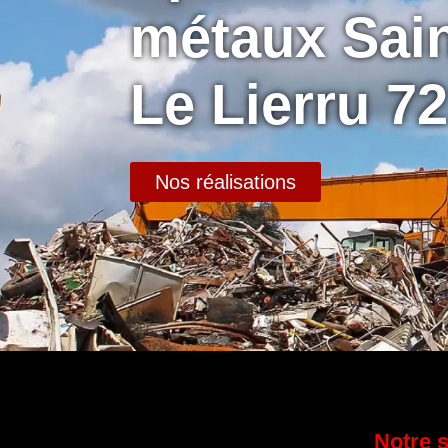
métaux Sain
Le Lierru 7
Nos réalisations
Notre s