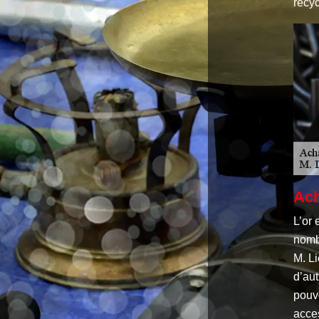
recyc
Ach
L’or 
nombr
M. Li
d’aut
pouvo
acces