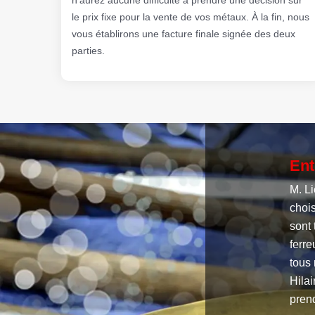
le prix fixe pour la vente de vos métaux. À la fin, nous
vous établirons une facture finale signée des deux
parties.
Ent
M. L
chois
sont 
ferre
tous 
Hilai
pren