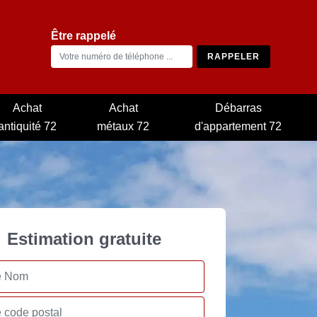
Être rappelé
Achat
Achat
Débarras
antiquité 72
métaux 72
d'appartement 72
Estimation gratuite