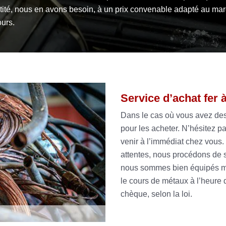
tité, nous en avons besoin, à un prix convenable adapté au ma
ours.
Service d’achat fer à
Dans le cas où vous avez des
pour les acheter. N’hésitez 
venir à l’immédiat chez vous
attentes, nous procédons de s
nous sommes bien équipés mê
le cours de métaux à l’heure
chèque, selon la loi.