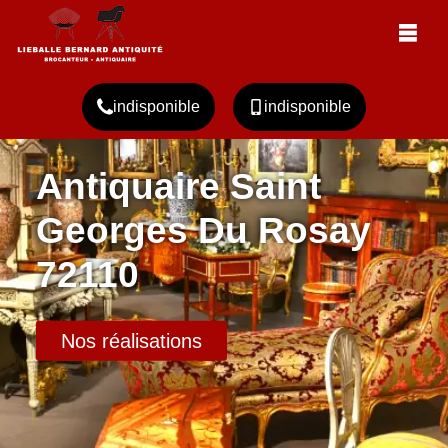
indisponible
indisponible
Antiquaire Saint
Georges Du Rosay
72110
Nos réalisations