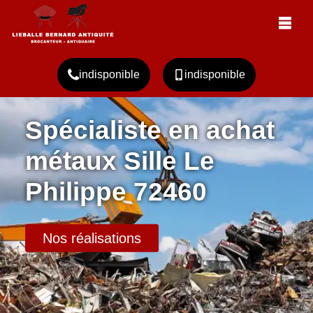
indisponible
indisponible
Spécialiste en achat
métaux Sille Le
Philippe 72460
Nos réalisations