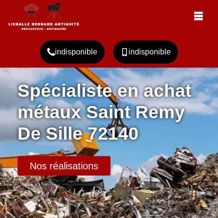
indisponible
indisponible
Spécialiste en achat
métaux Saint Remy
De Sille 72140
Nos réalisations