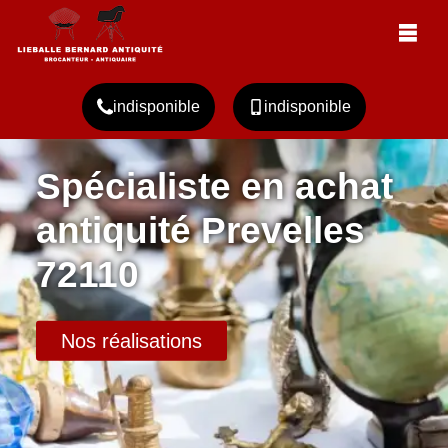
indisponible
indisponible
Spécialiste en achat
antiquité Prevelles
72110
Nos réalisations