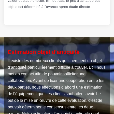
valeur et d’authenticité. En tout cas, le prix d’achat de ces
objets est déterminé à l’avance après étude directe.
Estimation objet d’antiquité
Il existe des nombreux clients qui cherchent un objet
d’antiquité particulièrement difficile à trouver. Et il nous
met en contact afin de pouvoir solliciter une
collaboration. Avant de fixer une coopération entre les
deux parties, nous effectuons d’abord une estimation
de l’équipement que ces clients souhaitent avoir. Le
but de la mise en œuvre de cette évaluation, c’est de
pouvoir déterminer le consensus entre les deux
parties. Notre estimation d’un objet d’antiquité peut