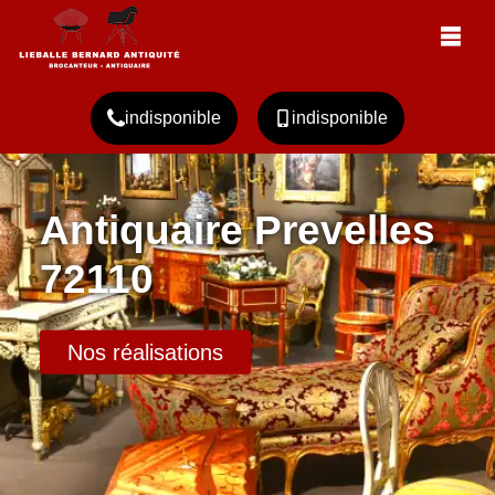
indisponible
indisponible
Antiquaire Prevelles
72110
Nos réalisations