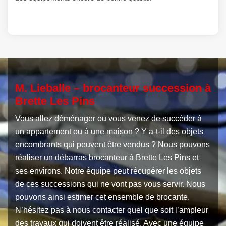
M. Lieballe – brocanteur succession à
Brette Les Pins
Vous allez déménager ou vous venez de succéder à
un appartement ou à une maison ? Y a-t-il des objets
encombrants qui peuvent être vendus ? Nous pouvons
réaliser un débarras brocanteur à Brette Les Pins et
ses environs. Notre équipe peut récupérer les objets
de ces successions qui ne vont pas vous servir. Nous
pouvons ainsi estimer cet ensemble de brocante.
N’hésitez pas à nous contacter quel que soit l’ampleur
des travaux qui doivent être réalisé. Avec une équipe