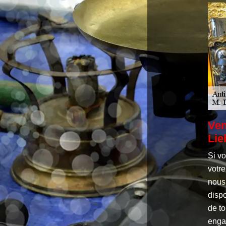
Ven
Lie
Si v
votre
nous 
disp
de to
enga