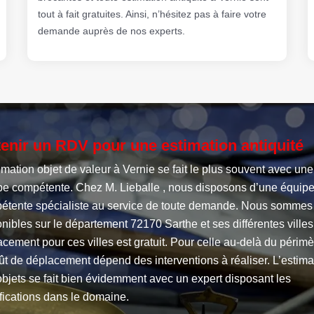
tout à fait gratuites. Ainsi, n’hésitez pas à faire votre
demande auprès de nos experts.
enir un RDV pour une estimation antiquité
imation objet de valeur à Vernie se fait le plus souvent avec une
pe compétente. Chez M. Lieballe , nous disposons d’une équip
étente spécialiste au service de toute demande. Nous sommes
nibles sur le département 72170 Sarthe et ses différentes villes
cement pour ces villes est gratuit. Pour celle au-delà du périmè
ût de déplacement dépend des interventions à réaliser. L’estima
bjets se fait bien évidemment avec un expert disposant les
fications dans le domaine.