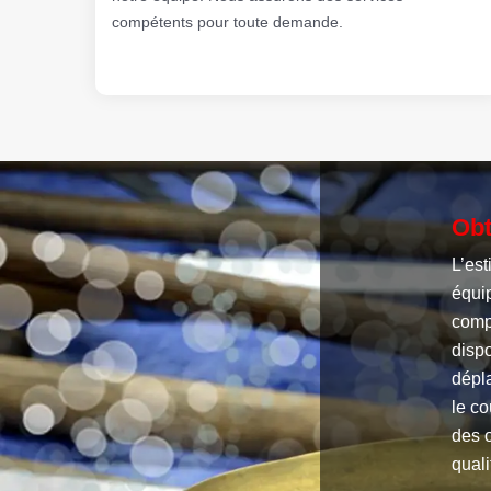
compétents pour toute demande.
Obt
L’est
équi
comp
dispo
dépla
le co
des o
quali