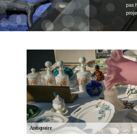
pas 
proj