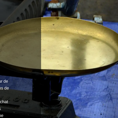
ur de
ns de
achat
s
ne