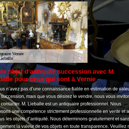
te objet d’antiquité succession avec M.
balle pour ceux qui sont à Vernie
ous n’avez pas d’une connaissance fiable en estimation de vale
 succession, mais que vous désirez le vendre, nous vous invito
contacter. M. Lieballe est un antiquaire professionnel. Nous
osons une compétence strictement professionnelle en vente et 
us les objets d’antiquité. Nous déterminons gratuitement et san
gement la valeur de vos objets en toute transparence. Veuillez 