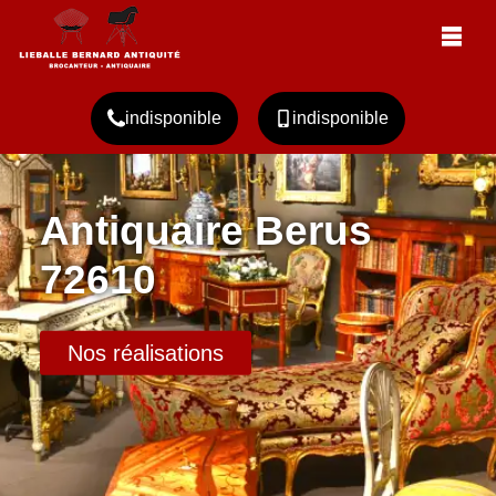
indisponible
indisponible
Antiquaire Berus
72610
Nos réalisations