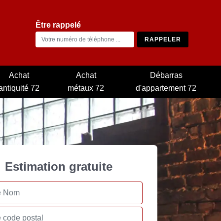
Être rappelé
Achat
Achat
Débarras
antiquité 72
métaux 72
d'appartement 72
Estimation gratuite