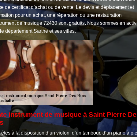
e de certificat d’achat ou de vente. Le devis et déplacement et
imation pour un achat, une réparation ou une restauration
strument de musique 72430 sont gratuits. Nous sommes en activ
le département Sarthe et ses villes.
te instrument de musique à Saint Pierre De
s
êtes à la disposition d’un violon, d’un tambour, d’un piano à pi