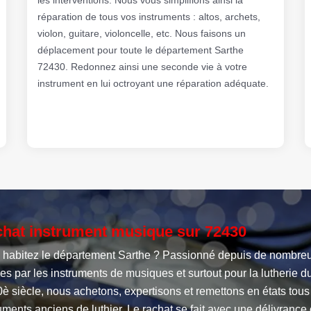
réparation de tous vos instruments : altos, archets,
violon, guitare, violoncelle, etc. Nous faisons un
déplacement pour toute le département Sarthe
72430. Redonnez ainsi une seconde vie à votre
instrument en lui octroyant une réparation adéquate.
hat instrument musique sur 72430
 habitez le département Sarthe ? Passionné depuis de nombre
s par les instruments de musiques et surtout pour la lutherie d
è siècle, nous achetons, expertisons et remettons en états tous
uments anciens de luthier. Le rachat se fait avec une délivrance 