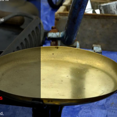
ité
s
ed,