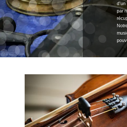
d’un
par n
récu
Notre
music
pouve