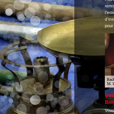
remis
l’est
d’in
pour 
Ven
Boi
Vous 