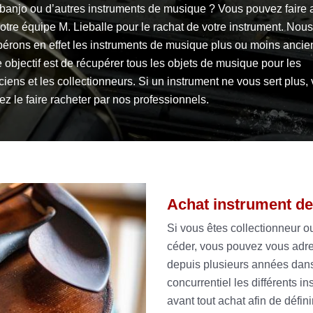
 banjo ou d’autres instruments de musique ? Vous pouvez faire 
otre équipe M. Lieballe pour le rachat de votre instrument. Nous
pérons en effet les instruments de musique plus ou moins ancie
 objectif est de récupérer tous les objets de musique pour les
iens et les collectionneurs. Si un instrument ne vous sert plus,
z le faire racheter par nos professionnels.
Achat instrument de
Si vous êtes collectionneur 
céder, vous pouvez vous adres
depuis plusieurs années dans
concurrentiel les différents 
avant tout achat afin de défini