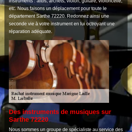
instruments : altos, archets, violon, guitare, violoncelle,
etc. Nous faisons un déplacement pour toute le
département Sarthe 72220. Redonnez ainsi une
seconde vie à votre instrument en lui octroyant une
réparation adéquate.
Des instruments de musiques sur
Sarthe 72220
Nous sommes un groupe de spécialiste au service des