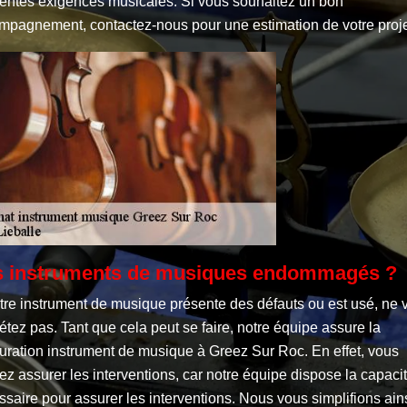
érentes exigences musicales. Si vous souhaitez un bon
mpagnement, contactez-nous pour une estimation de votre proje
 instruments de musiques endommagés ?
otre instrument de musique présente des défauts ou est usé, ne 
étez pas. Tant que cela peut se faire, notre équipe assure la
uration instrument de musique à Greez Sur Roc. En effet, vous
z assurer les interventions, car notre équipe dispose la capaci
saire pour assurer les interventions. Nous vous simplifions ains