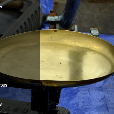
t.
vous
té
i la