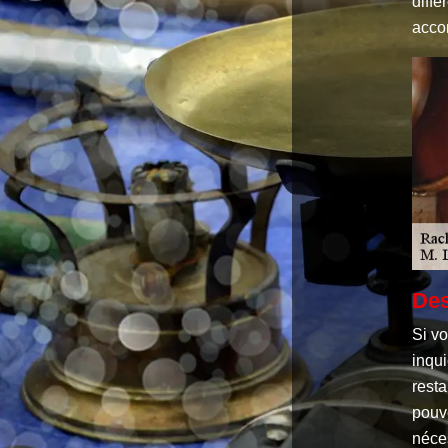
diff
acco
Des
Si v
inqui
resta
pouve
néces