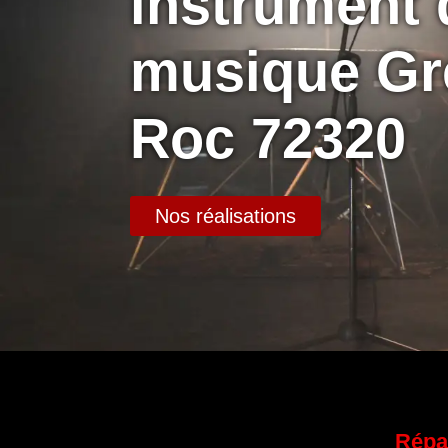
instrument 
musique Gr
Roc 72320
Nos réalisations
Répa