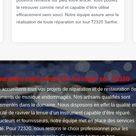
le retrouver comme neuf et capable d’être utilisé
efficacement sans souci. Notre équipe assure ainsi la
réalisation de toute réparation sur tout 72320 Sarthe.
aration instrument de musique sur 72320
accueillons tous vos projets de réparation et de restauration d
ruments de musique endommagés. Nos artisans qualifiés sont
imentés dans le domaine. Nous disposons en effet la qualité et
ité de raviver la tenue d’un instrument capable d’être réparé.
cteurs et fournisseurs, notre équipe met en place des services
té. Pour 72320, nous restons le choix professionnel pour les