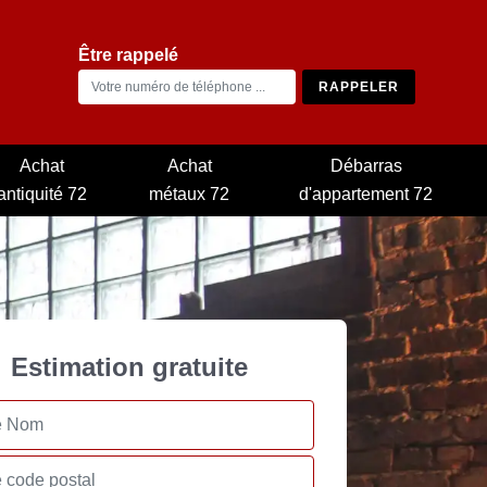
Être rappelé
Achat
Achat
Débarras
antiquité 72
métaux 72
d'appartement 72
Estimation gratuite