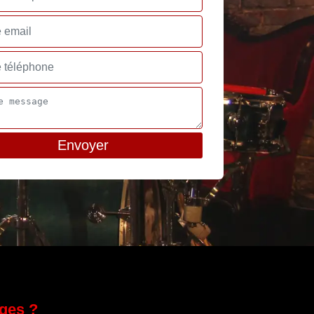
ges ?