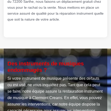
du 72200 Sarthe, nous faisons un déplacement gratuit chez
vous pour le rachat ou la vente. Nous mettons en place un
service assuré de qualité pour la réparation instrument quelle
que soit la nature de votre article.
Des instruments de musiques
endommagés ?
Si votre instrument de musique présente des défauts
ou est usé, ne vous inquiétez pas. Tant que cela peut
se faire, notre équipe assure la restauration instrument
de musique à Clermont Creans. En effet, vous pouvez
assurer les interventions, car notre équipe dispose la
capacité nécessaire pour assurer les interventions.