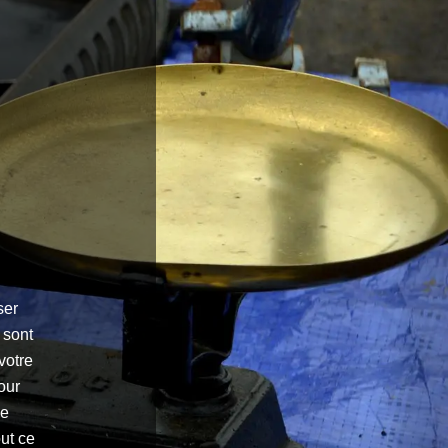
.
ser
 sont
votre
our
ne
ut ce