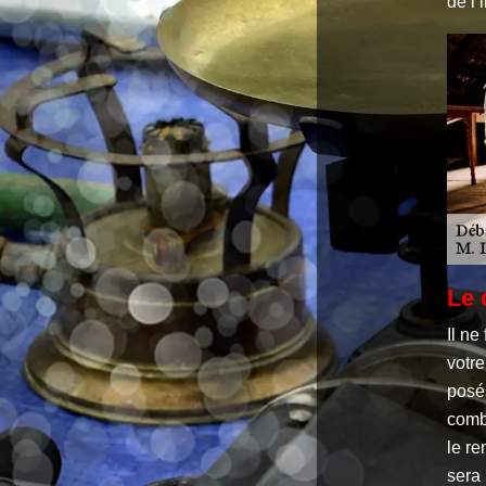
de l’
Le 
Il ne
votre
posés
comb
le re
sera 