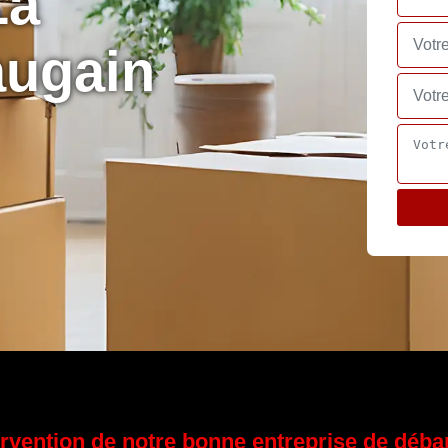
La
augain
ervention de notre bonne entreprise de déba