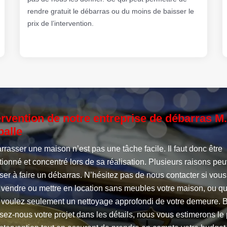
rendre gratuit le débarras ou du moins de baisser le
prix de l’intervention.
ervention de notre entreprise de débarras M.
balle
rasser une maison n’est pas une tâche facile. Il faut donc être
tionné et concentré lors de sa réalisation. Plusieurs raisons pe
er à faire un débarras. N’hésitez pas de nous contacter si vous
z vendre ou mettre en location sans meubles votre maison, ou q
 voulez seulement un nettoyage approfondi de votre demeure. B
ez-nous votre projet dans les détails, nous vous estimerons le 