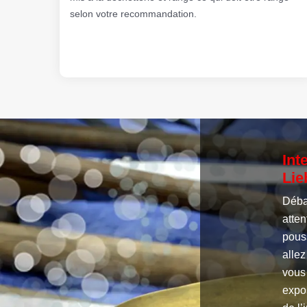
selon votre recommandation.
Int
Lie
Débar
atten
pouss
alle
vous
expos