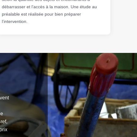
débarrasser et l’accès à la maison. Une étude au
préalable est réalisée pour bien préparer
l’intervention.
uvent
ue
ref,
prix