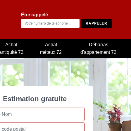
Être rappelé
Achat
Achat
Débarras
antiquité 72
métaux 72
d'appartement 72
Estimation gratuite