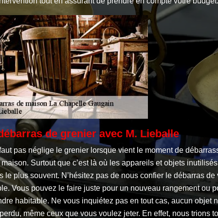
intervention tout en assurant de prendre en compte votre budget
débarras de grenier avec M. Lieballe
 faut pas néglige le grenier lorsque vient le moment de débarras
 maison. Surtout que c’est là où les appareils et objets inutilisés
 le plus souvent. N’hésitez pas de nous confier le débarras de 
le. Vous pouvez le faire juste pour un nouveau rangement ou p
ndre habitable. Ne vous inquiétez pas en tout cas, aucun objet 
perdu, même ceux que vous voulez jeter. En effet, nous trions to