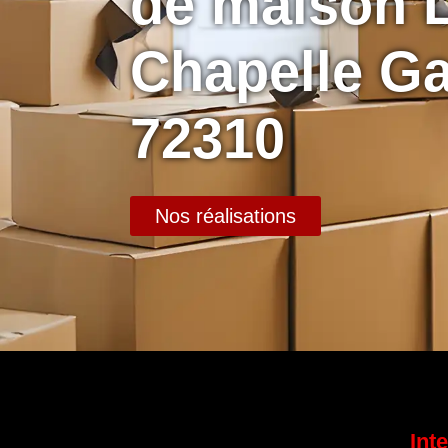
de maison 
Chapelle G
72310
Nos réalisations
Int